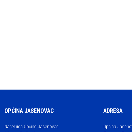
OPĆINA JASENOVAC
ADRESA
Načelnica Općine Jasenovac
Općina Jaseno