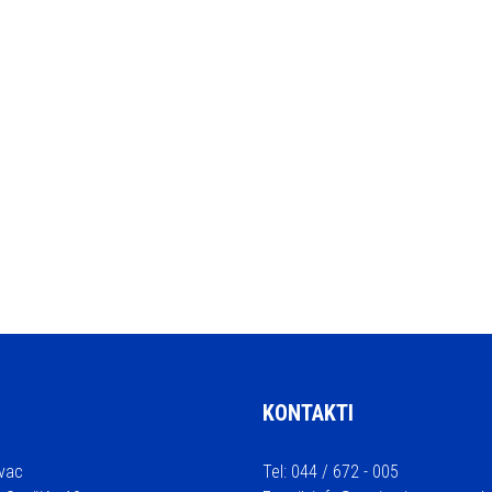
KONTAKTI
vac
Tel: 044 / 672 - 005