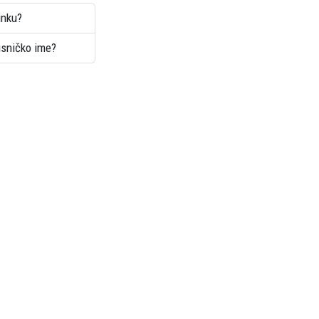
inku?
risničko ime?