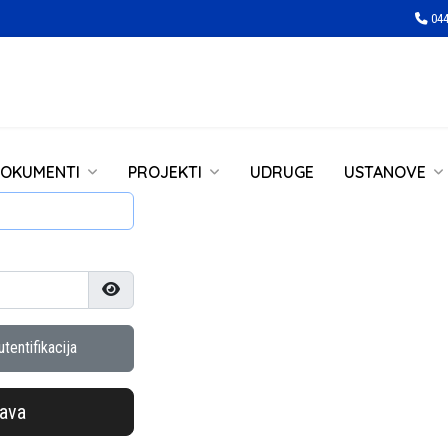
044
OKUMENTI
PROJEKTI
UDRUGE
USTANOVE
Prikaži lozinku
tentifikacija
java