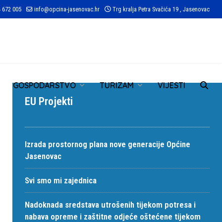
 672 005
info@opcina-jasenovac.hr
Trg kralja Petra Svačića 19 , Jasenovac
TR
GOSPODARSTVO
TURIZAM
VIJESTI
EU Projekti
Izrada prostornog plana nove generacije Općine
Jasenovac
Svi smo mi zajednica
Nadoknada sredstava utrošenih tijekom potresa i
nabava opreme i zaštitne odjeće oštećene tijekom