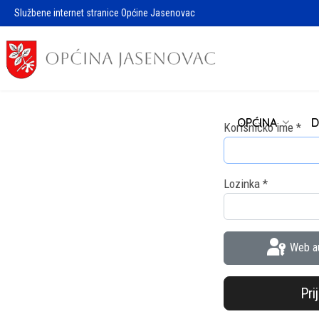
Službene internet stranice Općine Jasenovac
OPĆINA
D
Korisničko ime
*
Lozinka
*
Web au
Pri