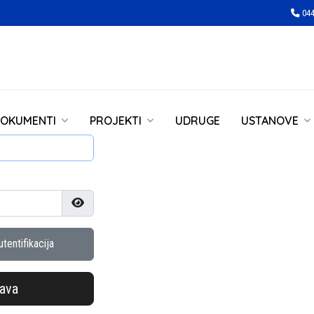
044
OKUMENTI
PROJEKTI
UDRUGE
USTANOVE
Prikaži lozinku
tentifikacija
java