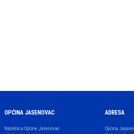
OPĆINA JASENOVAC
ADRESA
Načelnica Općine Jasenovac
Općina Jaseno