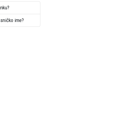
inku?
risničko ime?