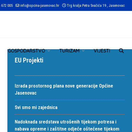
 672 005
info@opcina-jasenovac.hr
Trg kralja Petra Svačića 19 , Jasenovac
TR
GOSPODARSTVO
TURIZAM
VIJESTI
EU Projekti
Izrada prostornog plana nove generacije Općine
Jasenovac
Svi smo mi zajednica
Nadoknada sredstava utrošenih tijekom potresa i
nabava opreme i zaštitne odjeće oštećene tijekom