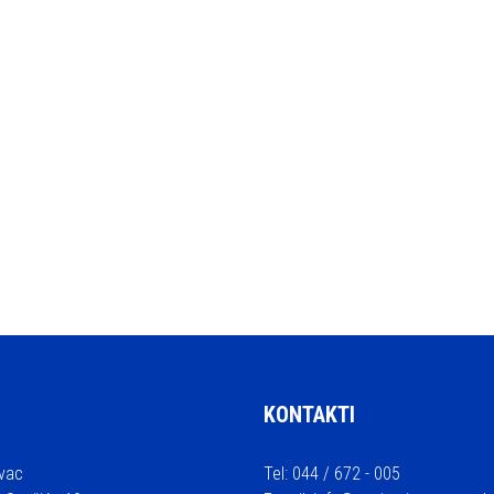
KONTAKTI
vac
Tel: 044 / 672 - 005