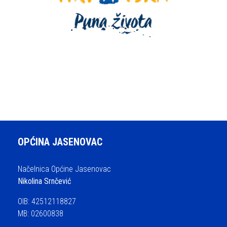
OPĆINA JASENOVAC
Načelnica Općine Jasenovac
Nikolina Srnčević
OIB: 42512118827
MB: 02600838