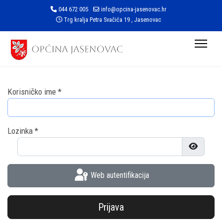
044 672 005
info@opcina-jasenovac.hr
Trg kralja Petra Svačića 19 , Jasenovac
Korisničko ime
*
Lozinka
*
Prikaži l
Web autentifikacija
Prijava