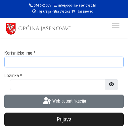
044 672 005
info@opcina-jasenovac.hr
Trg kralja Petra Svačića 19 , Jasenovac
Korisničko ime
*
Lozinka
*
Prikaži l
Web autentifikacija
Prijava