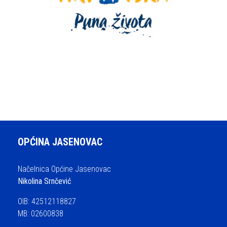
OPĆINA JASENOVAC
Načelnica Općine Jasenovac
Nikolina Srnčević
OIB: 42512118827
MB: 02600838