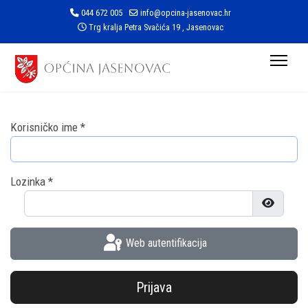
044 672 005
info@opcina-jasenovac.hr
Trg kralja Petra Svačića 19 , Jasenovac
Korisničko ime
*
Lozinka
*
Prikaži l
Web autentifikacija
Prijava