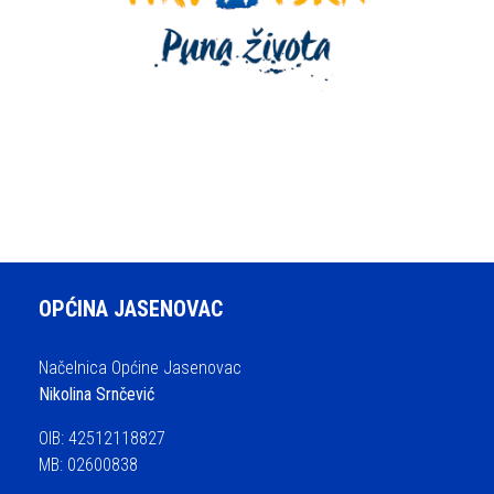
OPĆINA JASENOVAC
Načelnica Općine Jasenovac
Nikolina Srnčević
OIB: 42512118827
MB: 02600838