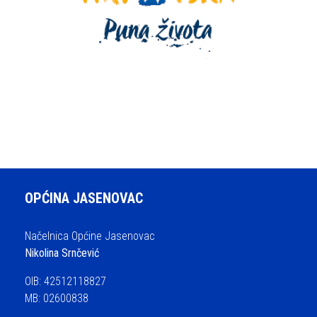
OPĆINA JASENOVAC
Načelnica Općine Jasenovac
Nikolina Srnčević
OIB: 42512118827
MB: 02600838