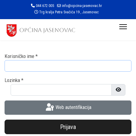
044 672 005
info@opcina-jasenovac.hr
Trg kralja Petra Svačića 19 , Jasenovac
Korisničko ime
*
Lozinka
*
Prikaži l
Web autentifikacija
Prijava