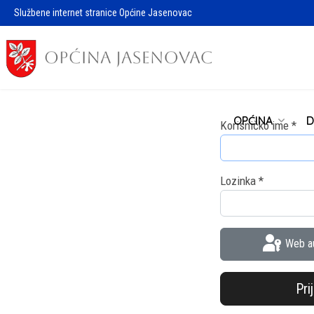
Službene internet stranice Općine Jasenovac
OPĆINA
D
Korisničko ime
*
Lozinka
*
Web au
Pri