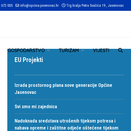
 672 005
info@opcina-jasenovac.hr
Trg kralja Petra Svačića 19 , Jasenovac
TR
GOSPODARSTVO
TURIZAM
VIJESTI
EU Projekti
Izrada prostornog plana nove generacije Općine
Jasenovac
Svi smo mi zajednica
Nadoknada sredstava utrošenih tijekom potresa i
nabava opreme i zaštitne odjeće oštećene tijekom