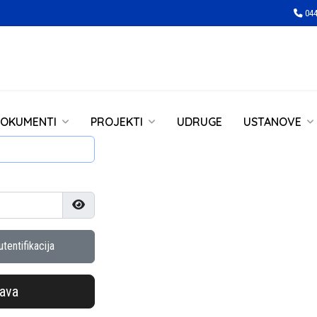
044
OKUMENTI
PROJEKTI
UDRUGE
USTANOVE
Prikaži lozinku
tentifikacija
java