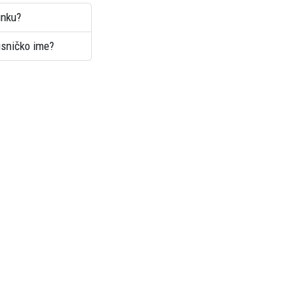
inku?
risničko ime?