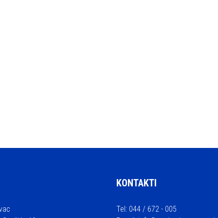
KONTAKTI
vac
Tel: 044 / 672 - 005