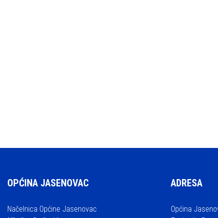
OPĆINA JASENOVAC
ADRESA
Načelnica Općine Jasenovac
Općina Jaseno