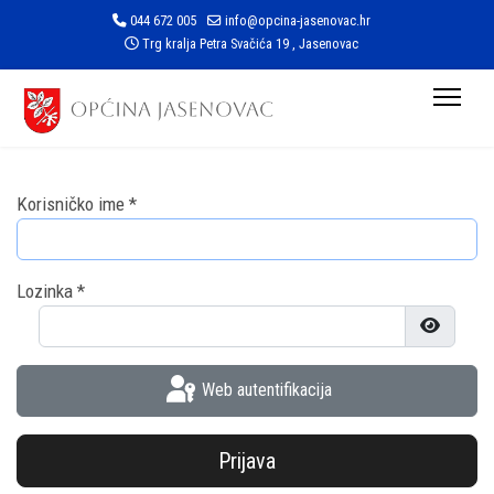
044 672 005
info@opcina-jasenovac.hr
Trg kralja Petra Svačića 19 , Jasenovac
Korisničko ime
*
Lozinka
*
Prikaži l
Web autentifikacija
Prijava