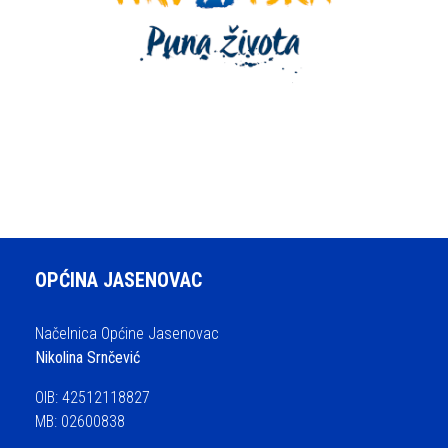
OPĆINA JASENOVAC
Načelnica Općine Jasenovac
Nikolina Srnčević
OIB: 42512118827
MB: 02600838