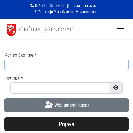
044 672 005
info@opcina-jasenovac.hr
Trg kralja Petra Svačića 19 , Jasenovac
Korisničko ime
*
Lozinka
*
Prikaži l
Web autentifikacija
Prijava