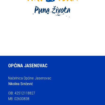
OPĆINA JASENOVAC
Načelnica Općine Jasenovac
Nikolina Srnčević
OIB: 42512118827
MB: 02600838