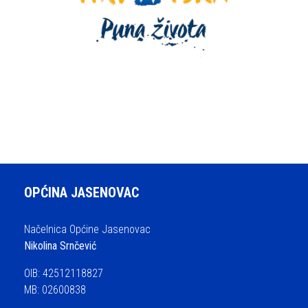
OPĆINA JASENOVAC
Načelnica Općine Jasenovac
Nikolina Srnčević
OIB: 42512118827
MB: 02600838