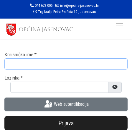
044 672 005
info@opcina-jasenovac.hr
Trg kralja Petra Svačića 19 , Jasenovac
Korisničko ime
*
Lozinka
*
Prikaži l
Web autentifikacija
Prijava