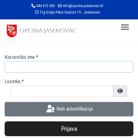
044 672 005
info@opcina-jasenovac.hr
Trg kralja Petra Svačića 19 , Jasenovac
Korisničko ime
*
Lozinka
*
Prikaži l
Web autentifikacija
Prijava