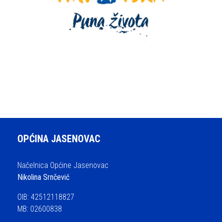
OPĆINA JASENOVAC
Načelnica Općine Jasenovac
Nikolina Srnčević
OIB: 42512118827
MB: 02600838