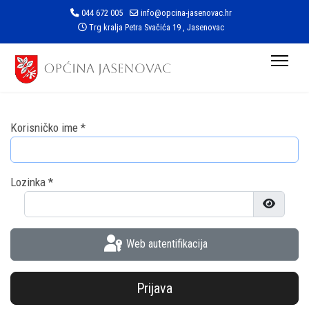
044 672 005
info@opcina-jasenovac.hr
Trg kralja Petra Svačića 19 , Jasenovac
Korisničko ime
*
Lozinka
*
Prikaži l
Web autentifikacija
Prijava