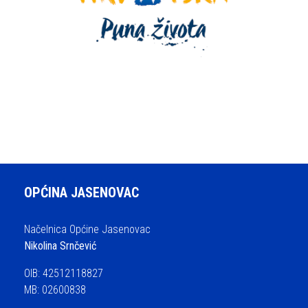
OPĆINA JASENOVAC
Načelnica Općine Jasenovac
Nikolina Srnčević
OIB: 42512118827
MB: 02600838