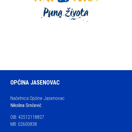
OPĆINA JASENOVAC
Načelnica Općine Jasenovac
Nikolina Srnčević
OIB: 42512118827
MB: 02600838