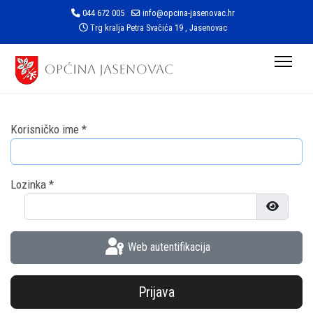
044 672 005
info@opcina-jasenovac.hr
Trg kralja Petra Svačića 19 , Jasenovac
Korisničko ime
*
Lozinka
*
Prikaži l
Web autentifikacija
Prijava