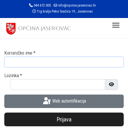
044 672 005
info@opcina-jasenovac.hr
Trg kralja Petra Svačića 19 , Jasenovac
Korisničko ime
*
Lozinka
*
Prikaži l
Web autentifikacija
Prijava