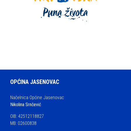
OPĆINA JASENOVAC
Načelnica Općine Jasenovac
Nikolina Srnčević
OIB: 42512118827
MB: 02600838