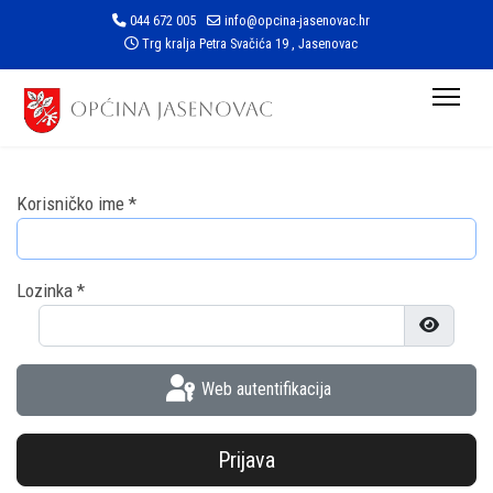
044 672 005
info@opcina-jasenovac.hr
Trg kralja Petra Svačića 19 , Jasenovac
Korisničko ime
*
Lozinka
*
Prikaži l
Web autentifikacija
Prijava