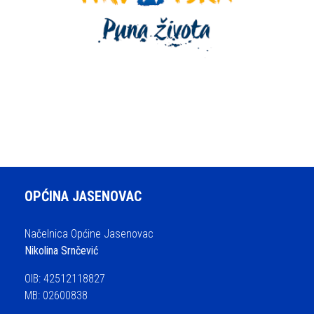
OPĆINA JASENOVAC
Načelnica Općine Jasenovac
Nikolina Srnčević
OIB: 42512118827
MB: 02600838