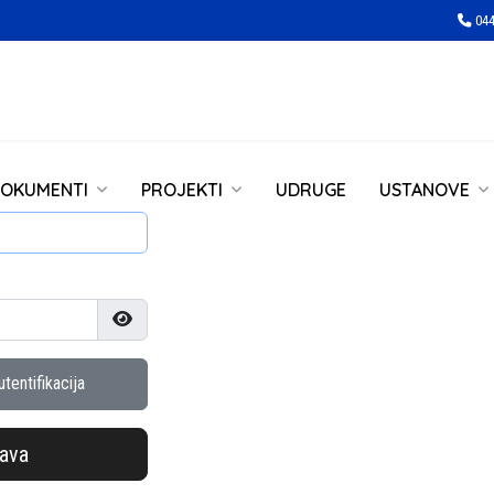
044
OKUMENTI
PROJEKTI
UDRUGE
USTANOVE
Prikaži lozinku
tentifikacija
java