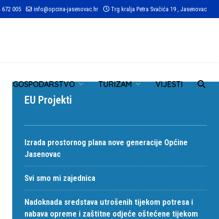
 672 005
info@opcina-jasenovac.hr
Trg kralja Petra Svačića 19 , Jasenovac
TR
GOSPODARSTVO
TURIZAM
VIJESTI
EU Projekti
Izrada prostornog plana nove generacije Općine
Jasenovac
Svi smo mi zajednica
Nadoknada sredstava utrošenih tijekom potresa i
nabava opreme i zaštitne odjeće oštećene tijekom