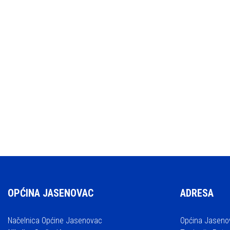
OPĆINA JASENOVAC
ADRESA
Načelnica Općine Jasenovac
Općina Jaseno