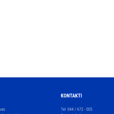
KONTAKTI
vac
Tel: 044 / 672 - 005