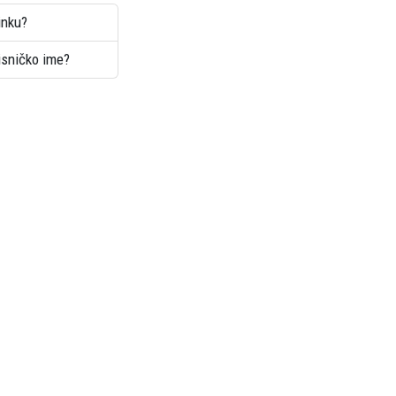
inku?
risničko ime?