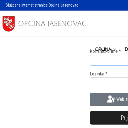
Službene internet stranice Općine Jasenovac
OPĆINA
D
Korisničko ime
*
Lozinka
*
Web au
Pri