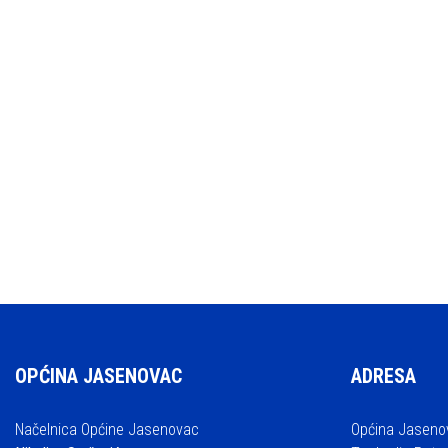
OPĆINA JASENOVAC
ADRESA
Načelnica Općine Jasenovac
Općina Jaseno