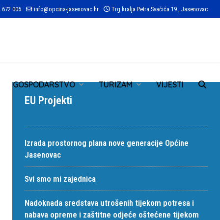
 672 005
info@opcina-jasenovac.hr
Trg kralja Petra Svačića 19 , Jasenovac
TR
GOSPODARSTVO
TURIZAM
VIJESTI
EU Projekti
Izrada prostornog plana nove generacije Općine
Jasenovac
Svi smo mi zajednica
Nadoknada sredstava utrošenih tijekom potresa i
nabava opreme i zaštitne odjeće oštećene tijekom