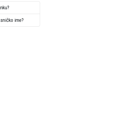
inku?
risničko ime?