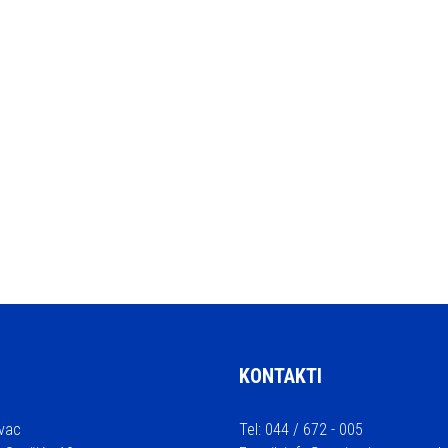
KONTAKTI
vac
Tel: 044 / 672 - 005