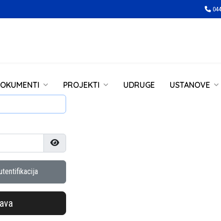
044
OKUMENTI
PROJEKTI
UDRUGE
USTANOVE
Prikaži lozinku
tentifikacija
java