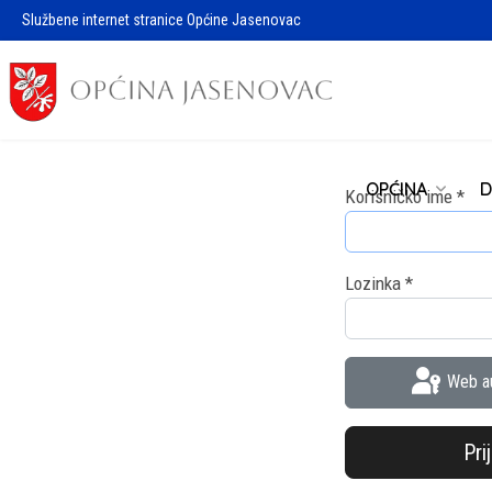
Službene internet stranice Općine Jasenovac
OPĆINA
D
Korisničko ime
*
Lozinka
*
Web au
Pri