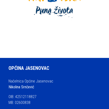
OPĆINA JASENOVAC
Načelnica Općine Jasenovac
Nikolina Srnčević
OIB: 42512118827
MB: 02600838