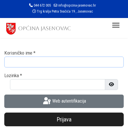
044 672 005
info@opcina-jasenovac.hr
Trg kralja Petra Svačića 19 , Jasenovac
Korisničko ime
*
Lozinka
*
Prikaži l
Web autentifikacija
Prijava