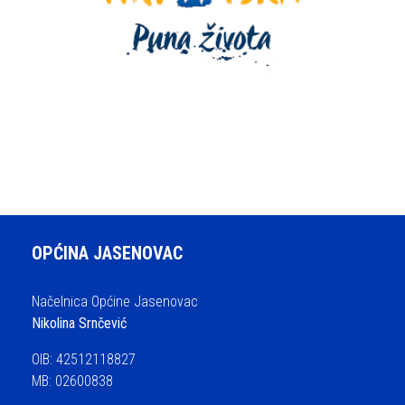
OPĆINA JASENOVAC
Načelnica Općine Jasenovac
Nikolina Srnčević
OIB: 42512118827
MB: 02600838