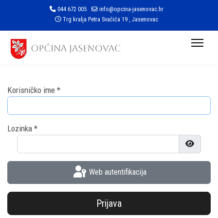
044 672 005
info@opcina-jasenovac.hr
Trg kralja Petra Svačića 19 , Jasenovac
Korisničko ime
*
Lozinka
*
Prikaži l
Web autentifikacija
Prijava