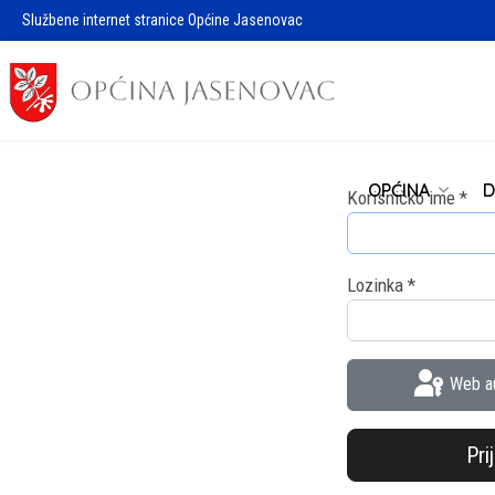
Službene internet stranice Općine Jasenovac
OPĆINA
D
Korisničko ime
*
Lozinka
*
Web au
Pri