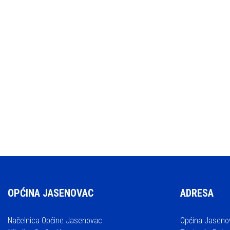
OPĆINA JASENOVAC
ADRESA
Načelnica Općine Jasenovac
Općina Jaseno