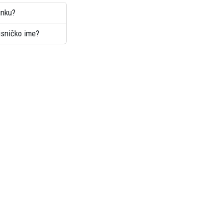
inku?
risničko ime?