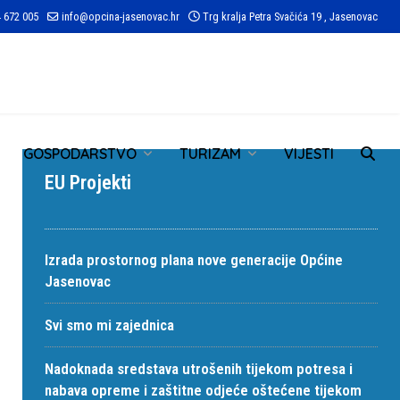
 672 005
info@opcina-jasenovac.hr
Trg kralja Petra Svačića 19 , Jasenovac
TR
GOSPODARSTVO
TURIZAM
VIJESTI
EU Projekti
Izrada prostornog plana nove generacije Općine
Jasenovac
Svi smo mi zajednica
Nadoknada sredstava utrošenih tijekom potresa i
nabava opreme i zaštitne odjeće oštećene tijekom