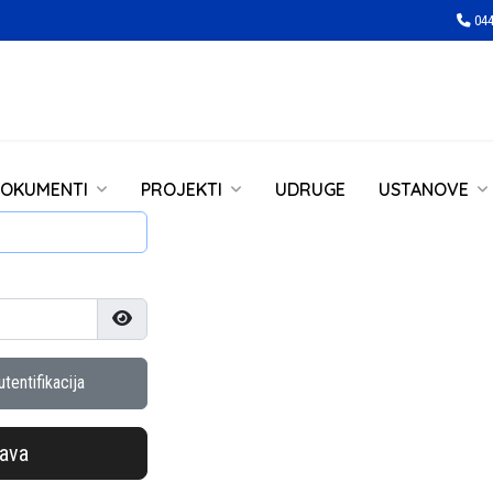
044
OKUMENTI
PROJEKTI
UDRUGE
USTANOVE
Prikaži lozinku
tentifikacija
java