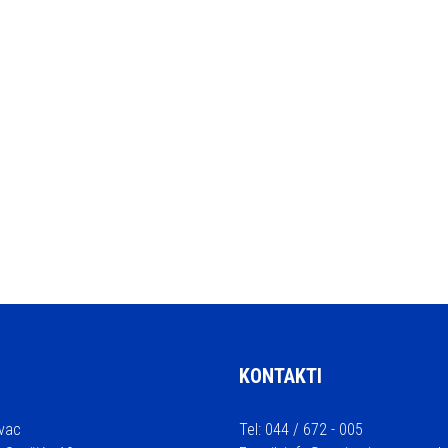
KONTAKTI
vac
Tel: 044 / 672 - 005