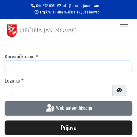
044 672 005
info@opcina-jasenovac.hr
Trg kralja Petra Svačića 19 , Jasenovac
Korisničko ime
*
Lozinka
*
Prikaži l
Web autentifikacija
Prijava