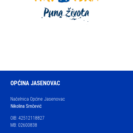
OPĆINA JASENOVAC
Načelnica Općine Jasenovac
Nikolina Srnčević
OIB: 42512118827
MB: 02600838