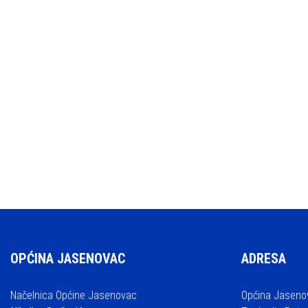
OPĆINA JASENOVAC
ADRESA
Načelnica Općine Jasenovac
Općina Jaseno