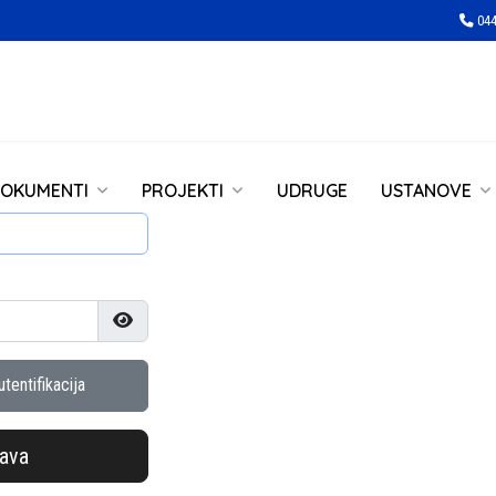
044
OKUMENTI
PROJEKTI
UDRUGE
USTANOVE
Prikaži lozinku
tentifikacija
java