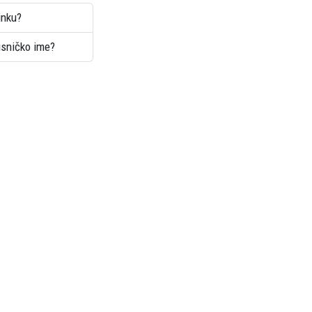
inku?
risničko ime?