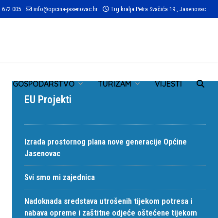
 672 005
info@opcina-jasenovac.hr
Trg kralja Petra Svačića 19 , Jasenovac
TR
GOSPODARSTVO
TURIZAM
VIJESTI
EU Projekti
Izrada prostornog plana nove generacije Općine
Jasenovac
Svi smo mi zajednica
Nadoknada sredstava utrošenih tijekom potresa i
nabava opreme i zaštitne odjeće oštećene tijekom