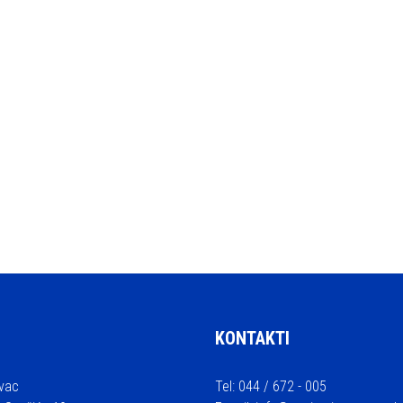
KONTAKTI
vac
Tel: 044 / 672 - 005