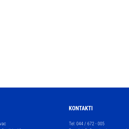
KONTAKTI
vac
Tel: 044 / 672 - 005