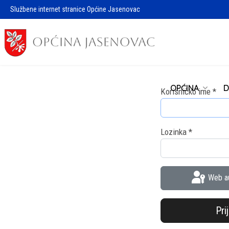
Službene internet stranice Općine Jasenovac
OPĆINA
D
Korisničko ime
*
Lozinka
*
Web au
Pri