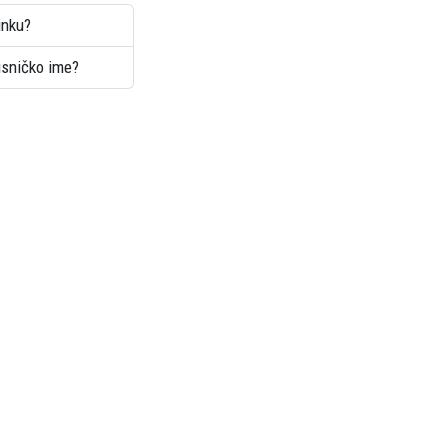
inku?
risničko ime?