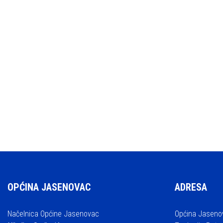
OPĆINA JASENOVAC
ADRESA
Načelnica Općine Jasenovac
Općina Jaseno