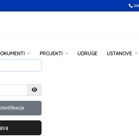
044
OKUMENTI
PROJEKTI
UDRUGE
USTANOVE
Prikaži lozinku
tentifikacija
java