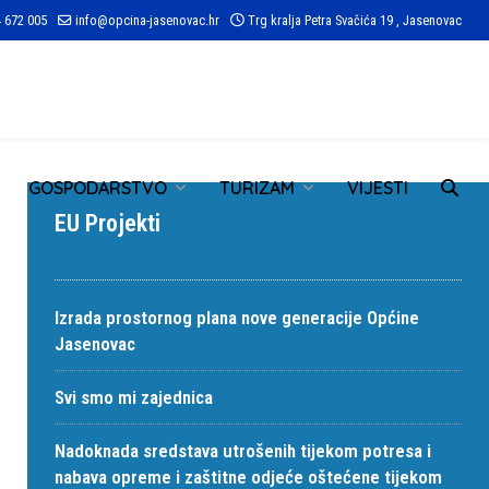
 672 005
info@opcina-jasenovac.hr
Trg kralja Petra Svačića 19 , Jasenovac
TR
GOSPODARSTVO
TURIZAM
VIJESTI
EU Projekti
Izrada prostornog plana nove generacije Općine
Jasenovac
Svi smo mi zajednica
Nadoknada sredstava utrošenih tijekom potresa i
nabava opreme i zaštitne odjeće oštećene tijekom