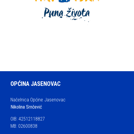
OPĆINA JASENOVAC
Načelnica Općine Jasenovac
Nikolina Srnčević
OIB: 42512118827
MB: 02600838