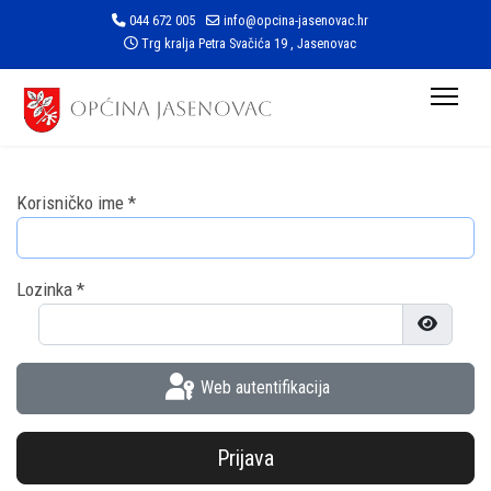
044 672 005
info@opcina-jasenovac.hr
Trg kralja Petra Svačića 19 , Jasenovac
Korisničko ime
*
Lozinka
*
Prikaži l
Web autentifikacija
Prijava