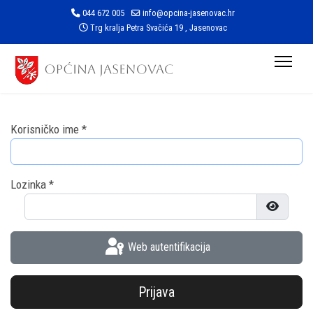
044 672 005
info@opcina-jasenovac.hr
Trg kralja Petra Svačića 19 , Jasenovac
Korisničko ime
*
Lozinka
*
Prikaži l
Web autentifikacija
Prijava