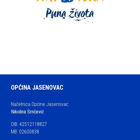
OPĆINA JASENOVAC
Načelnica Općine Jasenovac
Nikolina Srnčević
OIB: 42512118827
MB: 02600838