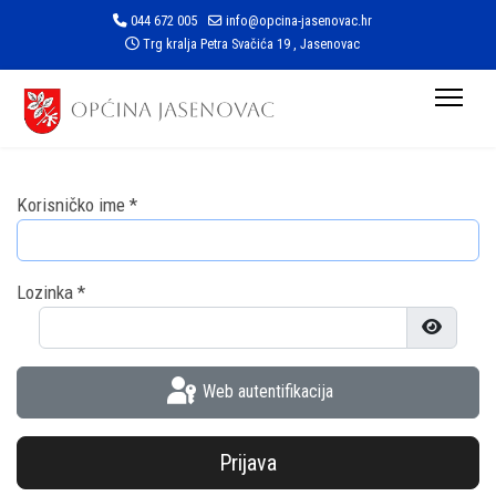
044 672 005
info@opcina-jasenovac.hr
Trg kralja Petra Svačića 19 , Jasenovac
Korisničko ime
*
Lozinka
*
Prikaži l
Web autentifikacija
Prijava