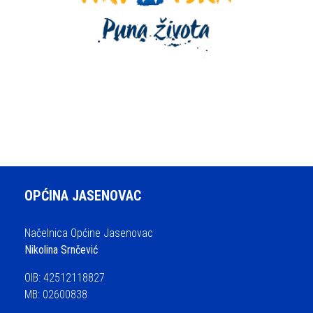
OPĆINA JASENOVAC
Načelnica Općine Jasenovac
Nikolina Srnčević
OIB: 42512118827
MB: 02600838