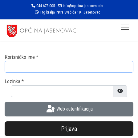
044 672 005
info@opcina-jasenovac.hr
Trg kralja Petra Svačića 19 , Jasenovac
Korisničko ime
*
Lozinka
*
Prikaži l
Web autentifikacija
Prijava