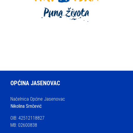
OPĆINA JASENOVAC
Načelnica Općine Jasenovac
Nikolina Srnčević
OIB: 42512118827
MB: 02600838