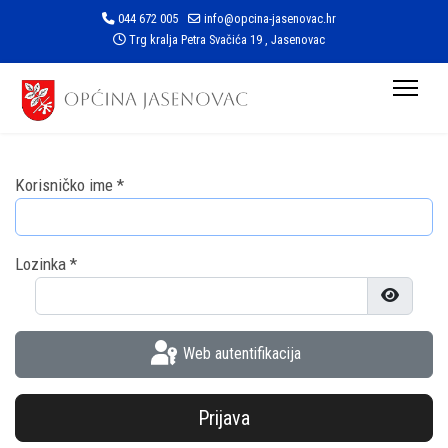
044 672 005
info@opcina-jasenovac.hr
Trg kralja Petra Svačića 19 , Jasenovac
Korisničko ime
*
Lozinka
*
Prikaži l
Web autentifikacija
Prijava