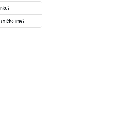
inku?
risničko ime?