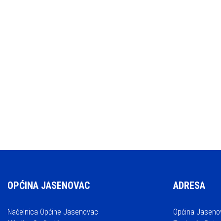
OPĆINA JASENOVAC
ADRESA
Načelnica Općine Jasenovac
Općina Jaseno