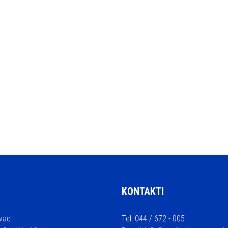
KONTAKTI
vac
Tel: 044 / 672 - 005