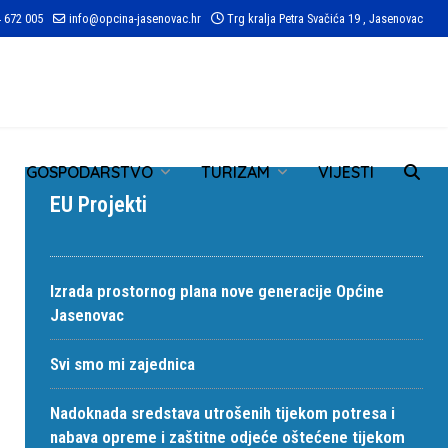
 672 005
info@opcina-jasenovac.hr
Trg kralja Petra Svačića 19 , Jasenovac
TR
GOSPODARSTVO
TURIZAM
VIJESTI
EU Projekti
Izrada prostornog plana nove generacije Općine
Jasenovac
Svi smo mi zajednica
Nadoknada sredstava utrošenih tijekom potresa i
nabava opreme i zaštitne odjeće oštećene tijekom