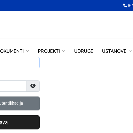
044
OKUMENTI
PROJEKTI
UDRUGE
USTANOVE
Prikaži lozinku
tentifikacija
java