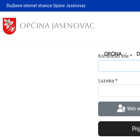
Službene internet stranice Općine Jasenovac
OPĆINA
D
Korisničko ime
*
Lozinka
*
Web au
Pri