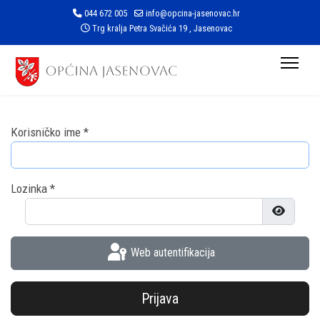
044 672 005
info@opcina-jasenovac.hr
Trg kralja Petra Svačića 19 , Jasenovac
Korisničko ime
*
Lozinka
*
Prikaži l
Web autentifikacija
Prijava