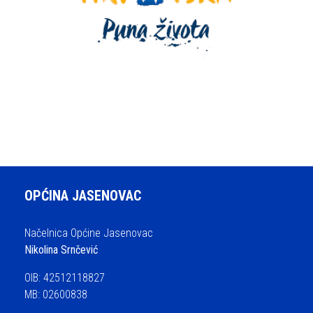
OPĆINA JASENOVAC
Načelnica Općine Jasenovac
Nikolina Srnčević
OIB: 42512118827
MB: 02600838