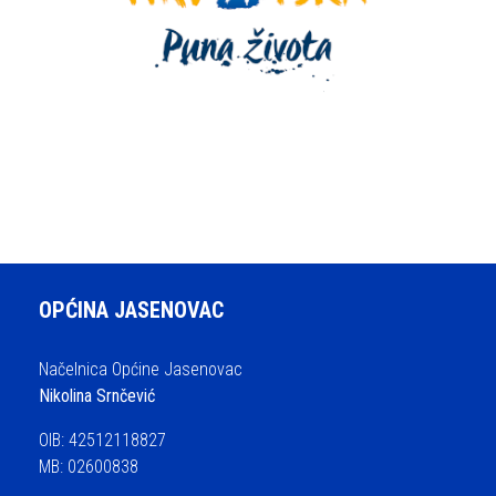
OPĆINA JASENOVAC
Načelnica Općine Jasenovac
Nikolina Srnčević
OIB: 42512118827
MB: 02600838