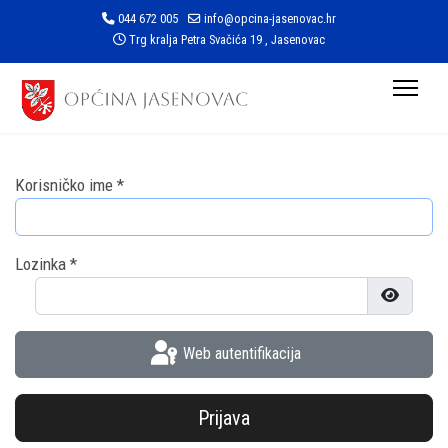
044 672 005
info@opcina-jasenovac.hr
Trg kralja Petra Svačića 19 , Jasenovac
Korisničko ime
*
Lozinka
*
Prikaži l
Web autentifikacija
Prijava