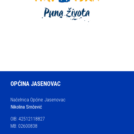
OPĆINA JASENOVAC
Načelnica Općine Jasenovac
Nikolina Srnčević
OIB: 42512118827
MB: 02600838