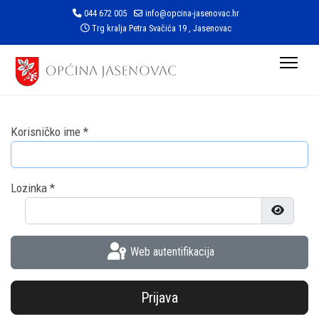
044 672 005
info@opcina-jasenovac.hr
Trg kralja Petra Svačića 19 , Jasenovac
Korisničko ime
*
Lozinka
*
Prikaži l
Web autentifikacija
Prijava