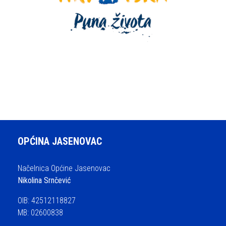
OPĆINA JASENOVAC
Načelnica Općine Jasenovac
Nikolina Srnčević
OIB: 42512118827
MB: 02600838