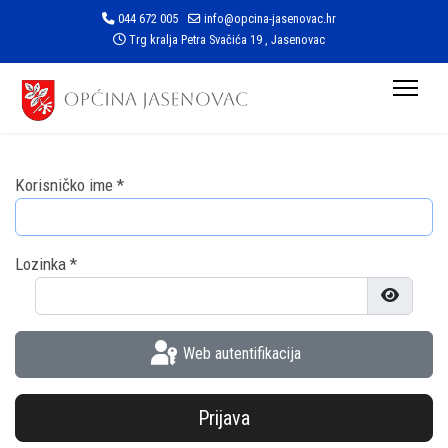
044 672 005
info@opcina-jasenovac.hr
Trg kralja Petra Svačića 19 , Jasenovac
Korisničko ime
*
Lozinka
*
Prikaži l
Web autentifikacija
Prijava