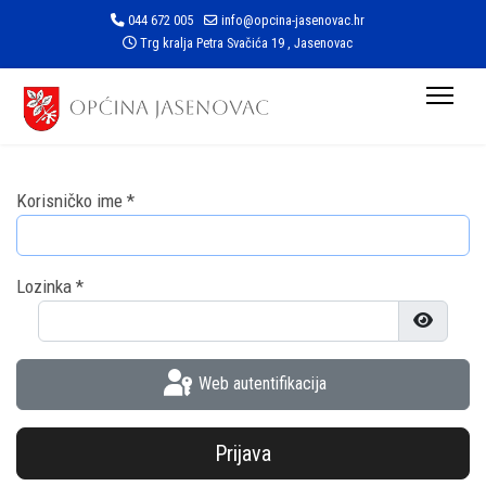
044 672 005
info@opcina-jasenovac.hr
Trg kralja Petra Svačića 19 , Jasenovac
Korisničko ime
*
Lozinka
*
Prikaži l
Web autentifikacija
Prijava