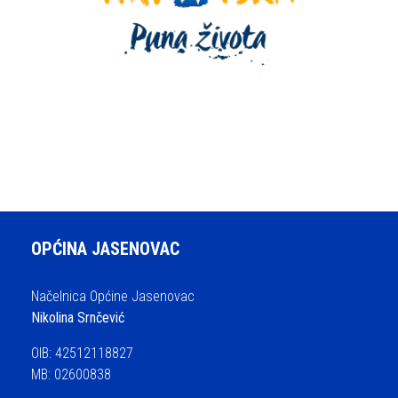
OPĆINA JASENOVAC
Načelnica Općine Jasenovac
Nikolina Srnčević
OIB: 42512118827
MB: 02600838