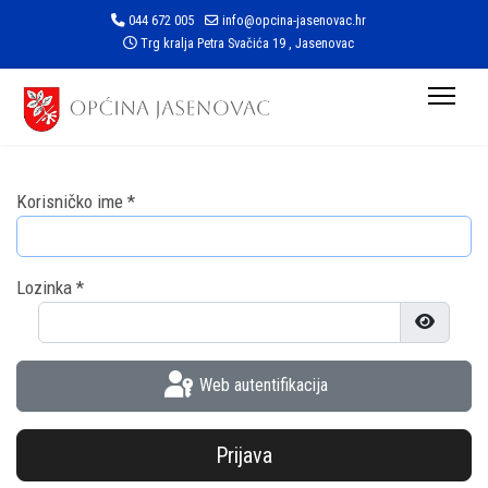
044 672 005
info@opcina-jasenovac.hr
Trg kralja Petra Svačića 19 , Jasenovac
Korisničko ime
*
Lozinka
*
Prikaži l
Web autentifikacija
Prijava