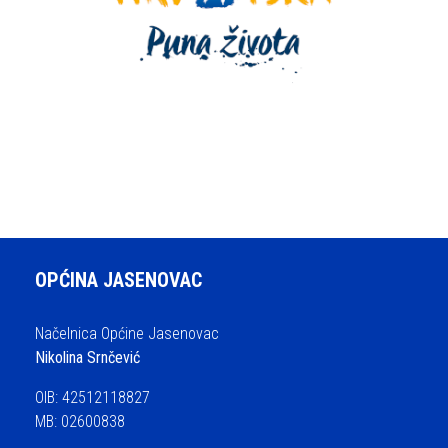
OPĆINA JASENOVAC
Načelnica Općine Jasenovac
Nikolina Srnčević
OIB: 42512118827
MB: 02600838