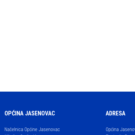
OPĆINA JASENOVAC
ADRESA
Načelnica Općine Jasenovac
Općina Jaseno