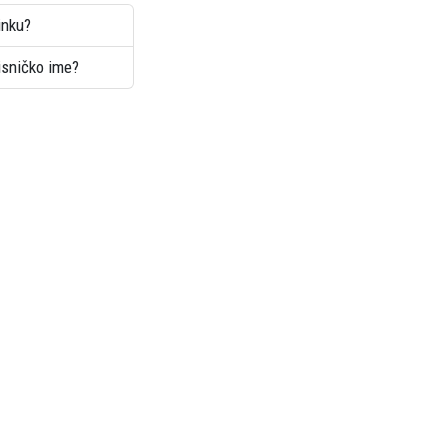
inku?
risničko ime?