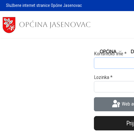
Službene internet stranice Općine Jasenovac
OPĆINA
D
Korisničko ime
*
Lozinka
*
Web au
Pri