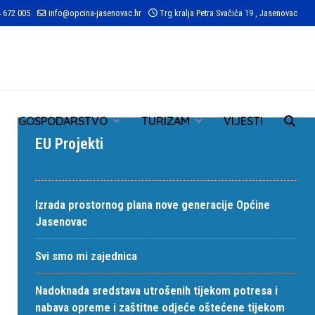
 672 005
info@opcina-jasenovac.hr
Trg kralja Petra Svačića 19 , Jasenovac
TR
GOSPODARSTVO
TURIZAM
VIJESTI
EU Projekti
Izrada prostornog plana nove generacije Općine
Jasenovac
Svi smo mi zajednica
Nadoknada sredstava utrošenih tijekom potresa i
nabava opreme i zaštitne odjeće oštećene tijekom