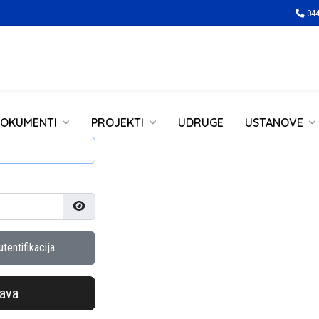
044
OKUMENTI
PROJEKTI
UDRUGE
USTANOVE
Prikaži lozinku
tentifikacija
java