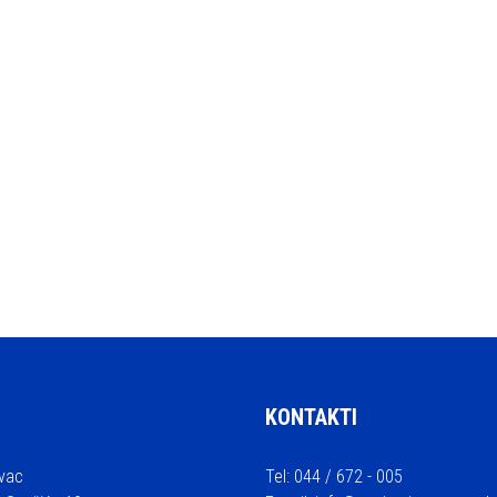
KONTAKTI
vac
Tel: 044 / 672 - 005