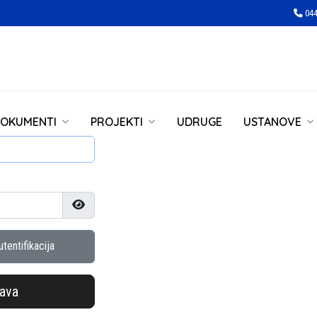
044
OKUMENTI
PROJEKTI
UDRUGE
USTANOVE
Prikaži lozinku
tentifikacija
java