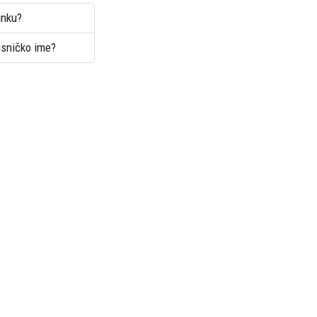
inku?
risničko ime?