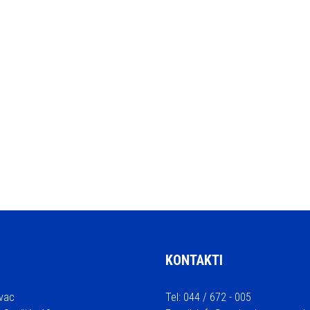
KONTAKTI
vac
Tel: 044 / 672 - 005