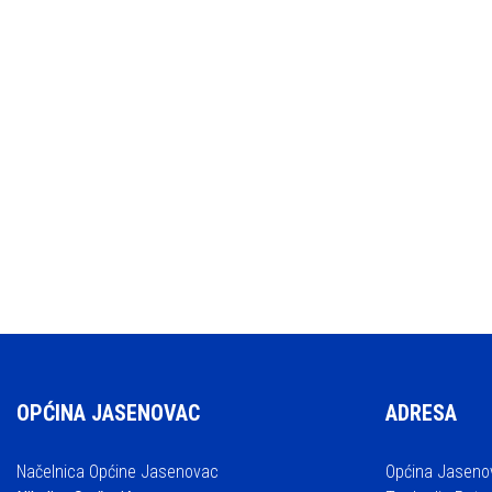
OPĆINA JASENOVAC
ADRESA
Načelnica Općine Jasenovac
Općina Jaseno