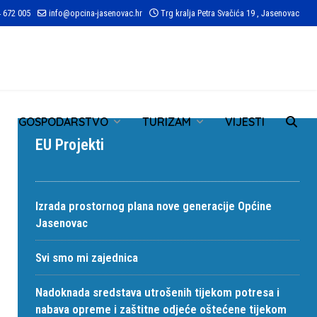
 672 005
info@opcina-jasenovac.hr
Trg kralja Petra Svačića 19 , Jasenovac
TR
GOSPODARSTVO
TURIZAM
VIJESTI
EU Projekti
Izrada prostornog plana nove generacije Općine
Jasenovac
Svi smo mi zajednica
Nadoknada sredstava utrošenih tijekom potresa i
nabava opreme i zaštitne odjeće oštećene tijekom