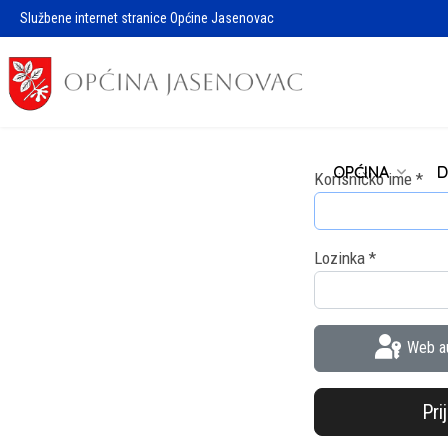
Službene internet stranice Općine Jasenovac
OPĆINA
D
Korisničko ime
*
Lozinka
*
Web au
Pri