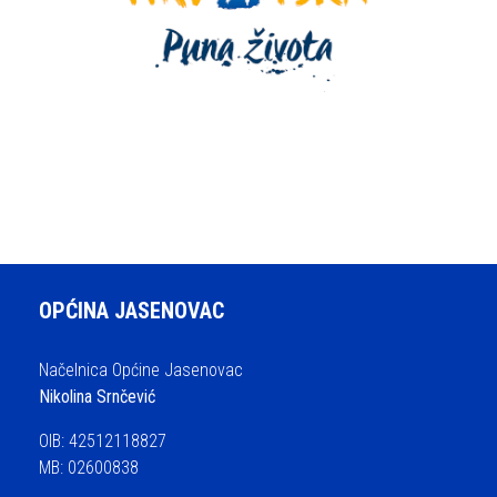
OPĆINA JASENOVAC
Načelnica Općine Jasenovac
Nikolina Srnčević
OIB: 42512118827
MB: 02600838