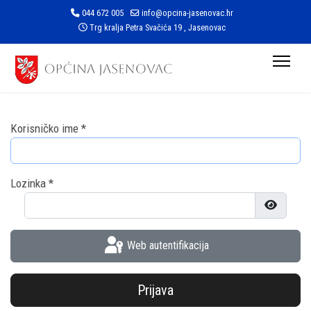
044 672 005
info@opcina-jasenovac.hr
Trg kralja Petra Svačića 19 , Jasenovac
Korisničko ime
*
Lozinka
*
Prikaži l
Web autentifikacija
Prijava