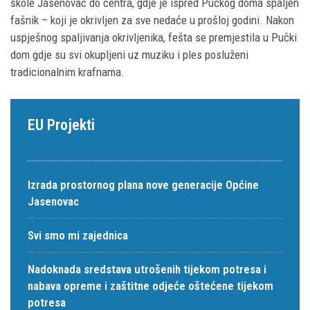
škole Jasenovac do centra, gdje je ispred Pučkog doma spaljen
fašnik – koji je okrivljen za sve nedaće u prošloj godini. Nakon
uspješnog spaljivanja okrivljenika, fešta se premjestila u Pučki
dom gdje su svi okupljeni uz muziku i ples posluženi
tradicionalnim krafnama.
EU Projekti
Izrada prostornog plana nove generacije Općine
Jasenovac
Svi smo mi zajednica
Nadoknada sredstava utrošenih tijekom potresa i
nabava opreme i zaštitne odjeće oštećene tijekom
potresa