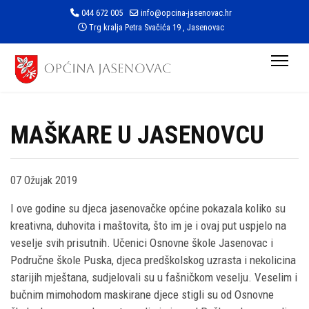
044 672 005
info@opcina-jasenovac.hr
Trg kralja Petra Svačića 19 , Jasenovac
MAŠKARE U JASENOVCU
07 Ožujak 2019
I ove godine su djeca jasenovačke općine pokazala koliko su
kreativna, duhovita i maštovita, što im je i ovaj put uspjelo na
veselje svih prisutnih. Učenici Osnovne škole Jasenovac i
Područne škole Puska, djeca predškolskog uzrasta i nekolicina
starijih mještana, sudjelovali su u fašničkom veselju. Veselim i
bučnim mimohodom maskirane djece stigli su od Osnovne