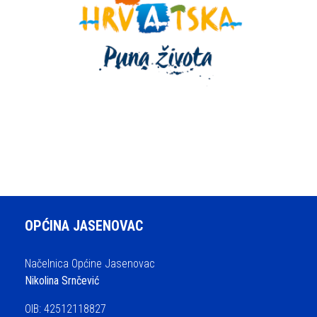
OPĆINA JASENOVAC
Načelnica Općine Jasenovac
Nikolina Srnčević
OIB: 42512118827