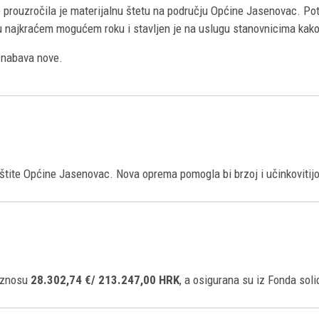
e prouzročila je materijalnu štetu na području Općine Jasenovac. Potr
u najkraćem mogućem roku i stavljen je na uslugu stanovnicima kako b
a nabava nove.
štite Općine Jasenovac. Nova oprema pomogla bi brzoj i učinkovitijoj 
 iznosu
28.302,74 €/ 213.247,00 HRK
, a osigurana su iz Fonda soli