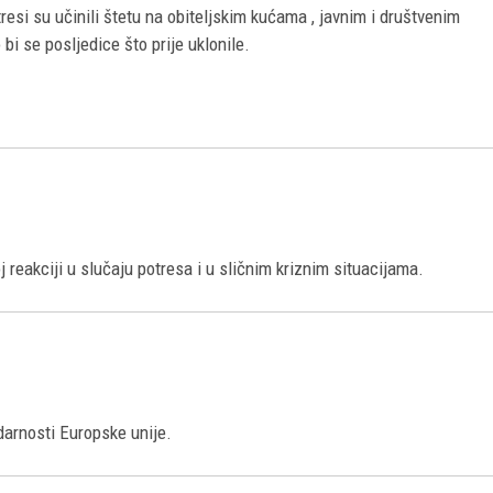
esi su učinili štetu na obiteljskim kućama , javnim i društvenim
i se posljedice što prije uklonile.
reakciji u slučaju potresa i u sličnim kriznim situacijama.
darnosti Europske unije.