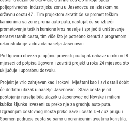
poljoprivredno- industrijsku zonu u Jasenovcu sa izlaskom na
državnu cestu 47 . Tim projektom skratit će se promet teškim
kamionima sa zone prema auto-putu, nastojat će se izbjeći
prometovanje teških kamiona kroz naselje i spriječiti uništavanje
nerazvrstanih cesta, tim više što je potrebno krenuti s programom
rekonstrukcije vodovoda naselja Jasenovac.
Po Ugovoru obveza je općine provesti postupak nabave u roku od 8
mjeseci od potpisa Ugovora i završiti projekt u roku 24 mjeseca što
uključuje i uporabnu dozvolu.
Projekt je vrlo zahtjevan kao i rokovi. Mještani kao i svi ostali dobit
će dodatni ulazak u naselje Jasenovac . Stara cesta je od
postojanja naselja bila ulazak u Jasenovac od Novske i milioni
kubika šljunka izvezeni su preko nje za gradnju auto-puta.
Izgradnjom cestovnog mosta preko Save i ceste D-47 uz prugu i
Spomen-područje cesta se samo u ograničenim uvjetima koristila.