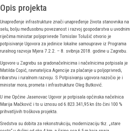
Opis projekta
Unapređenje infrastrukture znači unapređenje života stanovnika na
selu, bolju međusobnu povezanost i razvoj gospodarstva u uvodnim
riječima ministar poljoprivrede Tomislav Tolušić otvorio je
potpisivanje Ugovora za jedinice lokalne samouprave iz Programa
ruralnog razvoja Mjera 7.2.2. – 8. svibnja 2018. godine u Zagrebu.
Ugovore u Zagrebu sa gradonačelnicima i načelnicima potpisala je
Matilda Copić, ravnateljica Agencije za plaćanje u poljoprivredi,
ribarstvu i ruralnom razvoju. S Potpisivanju ugovora nazočio je i
ministar mora, prometa i infrastrukture Oleg Butković.
U ime Općine Jasenovac Ugovor je potpisala općinska načelnica
Marija Mačković i to u iznosu od 6.823.341,95 kn što čini 100 %
prihvatljivih troškova projekta.
Sredstva su dobita za rekonstrukciju, modernizaciju tkz. „stare
ceste“ u dužini od oko 4 km, a širine cca 6,5 m koja spaja