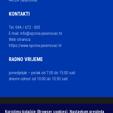
44324 Jasenovac
KONTAKTI
Tel: 044 / 672 - 005
E-mail:
info@opcina-jasenovac.hr
Web stranica:
https://www.opcina-jasenovac.hr
RADNO VRIJEME
ponedjeljak – petak od 7:00 do 15:00 sati
dnevni odmor od 10:00 do 10:30 sati
© 2026 Općina Jasenovac - sva prava pridržana / Izrada i održavanje
Koristimo kolačiće (Browser cookies). Nastavkom pregleda
Medialive