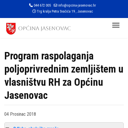
044 672 005
info@opcina-jasenovac.hr
Trg kralja Petra Svačića 19 , Jasenovac
Program raspolaganja
poljoprivrednim zemljištem u
vlasništvu RH za Općinu
Jasenovac
04 Prosinac 2018