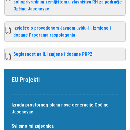
poljoprivrednim zemljištem u vlasništvu RH za područje
Općine Jasenovac
Izvješće o provedenom Javnom uvidu-II. Izmjene i
dopune Programa raspolaganja
Suglasnost na II. Izmjene i dopune PRPZ
EU Projekti
Izrada prostornog plana nove generacije Općine
Jasenovac
Svi smo mi zajednica