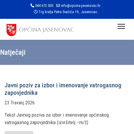
044 672 005
info@opcina-jasenovac.hr
Trg kralja Petra Svačića 19 , Jasenovac
Natječaji
Javni poziv za izbor i imenovanje vatrogasnog
zapovjednika
23 Travanj 2026
Tekst Javnog poziva za izbor i imenovanje općinskog
vatrogasnog zapovjednika (izvršitelj –m/ž)