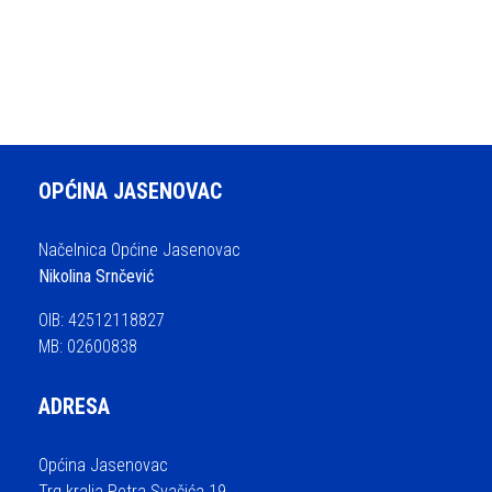
OPĆINA JASENOVAC
Načelnica Općine Jasenovac
Nikolina Srnčević
OIB: 42512118827
MB: 02600838
ADRESA
Općina Jasenovac
Trg kralja Petra Svačića 19