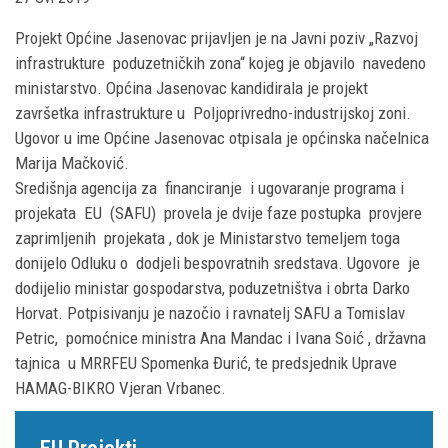
Projekt Općine Jasenovac prijavljen je na Javni poziv „Razvoj
infrastrukture poduzetničkih zona“ kojeg je objavilo navedeno
ministarstvo. Općina Jasenovac kandidirala je projekt
završetka infrastrukture u Poljoprivredno-industrijskoj zoni.
Ugovor u ime Općine Jasenovac otpisala je općinska načelnica
Marija Mačković.
Središnja agencija za financiranje i ugovaranje programa i
projekata EU (SAFU) provela je dvije faze postupka provjere
zaprimljenih projekata , dok je Ministarstvo temeljem toga
donijelo Odluku o dodjeli bespovratnih sredstava. Ugovore je
dodijelio ministar gospodarstva, poduzetništva i obrta Darko
Horvat. Potpisivanju je nazočio i ravnatelj SAFU a Tomislav
Petric, pomoćnice ministra Ana Mandac i Ivana Soić , državna
tajnica u MRRFEU Spomenka Đurić, te predsjednik Uprave
HAMAG-BIKRO Vjeran Vrbanec.