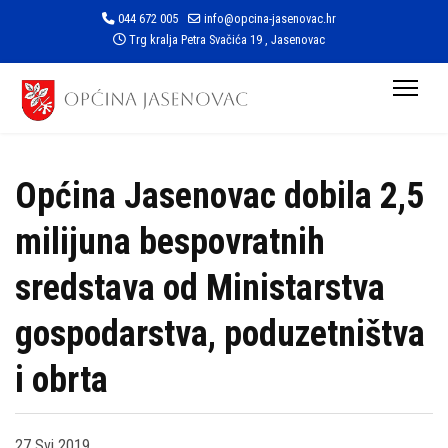
044 672 005
info@opcina-jasenovac.hr
Trg kralja Petra Svačića 19 , Jasenovac
Općina Jasenovac dobila 2,5
milijuna bespovratnih
sredstava od Ministarstva
gospodarstva, poduzetništva
i obrta
27 Svi 2019