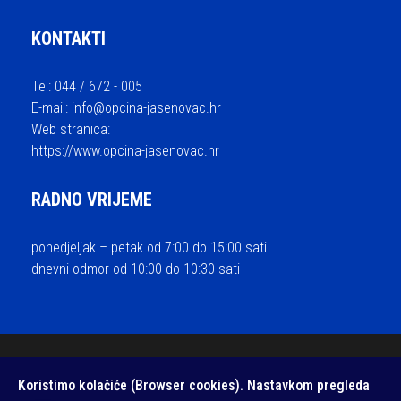
KONTAKTI
Tel: 044 / 672 - 005
E-mail:
info@opcina-jasenovac.hr
Web stranica:
https://www.opcina-jasenovac.hr
RADNO VRIJEME
ponedjeljak – petak od 7:00 do 15:00 sati
dnevni odmor od 10:00 do 10:30 sati
© 2026 Općina Jasenovac - sva prava pridržana / Izrada i održavanje
Koristimo kolačiće (Browser cookies). Nastavkom pregleda
Medialive