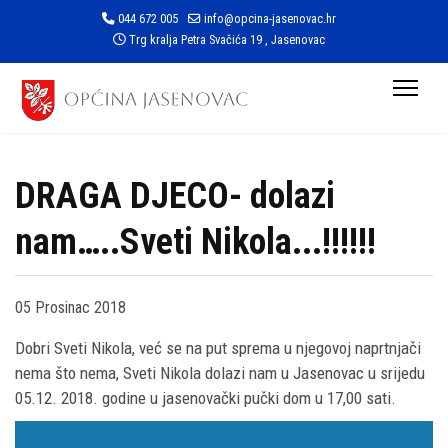
044 672 005
info@opcina-jasenovac.hr
Trg kralja Petra Svačića 19 , Jasenovac
DRAGA DJECO- dolazi
nam…..Sveti Nikola...!!!!!!
05 Prosinac 2018
Dobri Sveti Nikola, već se na put sprema u njegovoj naprtnjači
nema što nema, Sveti Nikola dolazi nam u Jasenovac u srijedu
05.12. 2018. godine u jasenovački pučki dom u 17,00 sati.