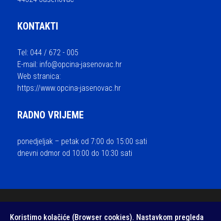
KONTAKTI
Tel: 044 / 672 - 005
E-mail:
info@opcina-jasenovac.hr
Web stranica:
https://www.opcina-jasenovac.hr
RADNO VRIJEME
ponedjeljak – petak od 7:00 do 15:00 sati
dnevni odmor od 10:00 do 10:30 sati
© 2026 Općina Jasenovac - sva prava pridržana / Izrada i održavanje
Koristimo kolačiće (Browser cookies). Nastavkom pregleda
Medialive