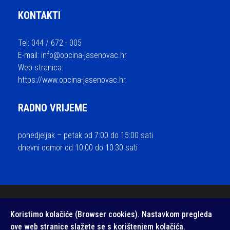
KONTAKTI
Tel: 044 / 672 - 005
E-mail:
info@opcina-jasenovac.hr
Web stranica:
https://www.opcina-jasenovac.hr
RADNO VRIJEME
ponedjeljak – petak od 7:00 do 15:00 sati
dnevni odmor od 10:00 do 10:30 sati
© 2026 Općina Jasenovac - sva prava pridržana / Izrada i održavanje
Koristimo kolačiće (Browser cookies). Nastavkom pregleda
Medialive
ove web stranice slažete se s korištenjem kolačića.