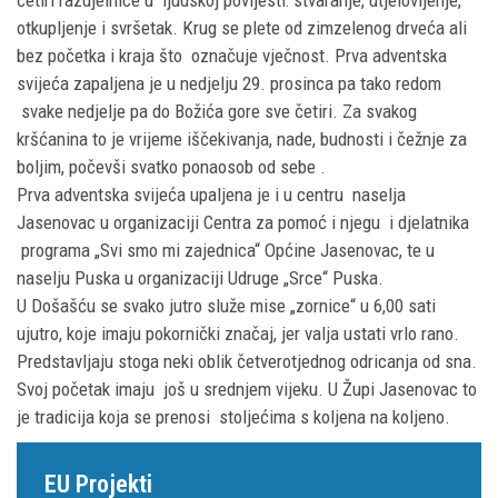
četiri razdjelnice u ljudskoj povijesti: stvaranje, utjelovljenje,
otkupljenje i svršetak. Krug se plete od zimzelenog drveća ali
bez početka i kraja što označuje vječnost. Prva adventska
svijeća zapaljena je u nedjelju 29. prosinca pa tako redom
svake nedjelje pa do Božića gore sve četiri. Za svakog
kršćanina to je vrijeme iščekivanja, nade, budnosti i čežnje za
boljim, počevši svatko ponaosob od sebe .
Prva adventska svijeća upaljena je i u centru naselja
Jasenovac u organizaciji Centra za pomoć i njegu i djelatnika
programa „Svi smo mi zajednica“ Općine Jasenovac, te u
naselju Puska u organizaciji Udruge „Srce“ Puska.
U Došašću se svako jutro služe mise „zornice“ u 6,00 sati
ujutro, koje imaju pokornički značaj, jer valja ustati vrlo rano.
Predstavljaju stoga neki oblik četverotjednog odricanja od sna.
Svoj početak imaju još u srednjem vijeku. U Župi Jasenovac to
je tradicija koja se prenosi stoljećima s koljena na koljeno.
EU Projekti