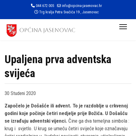
044 672 005
info@opcina-jasenovac.hr
Trg kralja Petra Svačića 19 , Jasenovac
Upaljena prva adventska
svijeća
30 Studeni 2020
Započelo je Došašće ili advent. To je razdoblje u crkvenoj
godini koje počinje četiri nedjelje prije Božića. U Došašću
se izrađuju adventski vijenci.
Čine ga dva temeljna simbola :
krug i svjetlo. U krug se umeću četiri svijeće koje označavaju