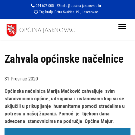
044 672 005
info@opcina-jasenovac.hr
Trg kralja Petra Svačića 19 , Jasenovac
Zahvala općinske načelnice
31 Prosinac 2020
Općinska načelnica Marija Mačković zahvaljuje svim
stanovnicima općine, udrugama i ustanovama koji su se
uključili u prikupljanje humanitarne pomoći stradalima u
potresu u našoj županiji. Pomoć je tijekom dana
odvezena stanovnicima na područje Općine Majur.