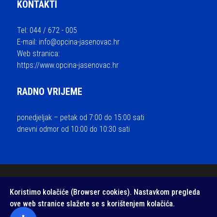
KONTAKTI
Tel: 044 / 672 - 005
E-mail:
info@opcina-jasenovac.hr
Web stranica:
https://www.opcina-jasenovac.hr
RADNO VRIJEME
ponedjeljak – petak od 7:00 do 15:00 sati
dnevni odmor od 10:00 do 10:30 sati
© 2026 Općina Jasenovac - sva prava pridržana / Izrada i održavanje
Koristimo kolačiće (Browser cookies). Nastavkom pregleda
Medialive
ove web stranice slažete se s korištenjem kolačića.
Izjava o pristupačnosti web stranice
/
Zaštita privatnosti