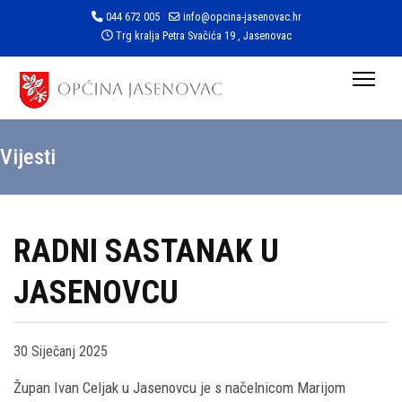
044 672 005
info@opcina-jasenovac.hr
Trg kralja Petra Svačića 19 , Jasenovac
Vijesti
RADNI SASTANAK U
JASENOVCU
30 Siječanj 2025
Župan Ivan Celjak u Jasenovcu je s načelnicom Marijom