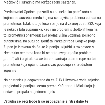
Mačković i suradnicima održao radni sastanak.
Predstavnici Općine upozorili su na nekoliko poteškoća s
kojima se susreću, među kojima se najviše problema odnosi na
prometnice. Istaknuto je loše stanje na državnoj cesti 232, koja
je nekada bila županijska, kao i na problem s „boltom“ koja na
toj prometnici onemogućava prolaz višim vozilima, posebno
autobusima, na putu do sjedišta Parka prirode Lonjsko polje.
Župan je istaknuo da će se županija uključiti u razgovore s
Hrvatskim cestama kako bi se prije svega riješio problem
„bolte“, ali i urgiralo da se barem saniraju udarne rupe na toj
prometnici koja općinu Jasenovac povezuje sa središtem
županije.
Na sastanku je dogovoreno da će ŽUC i Hrvatske vode zajedno
pregledati županijsku cestu prema Košutarici i Mlaki koja je
nedavno propala na jednom dijelu.
„Struka će reći hoće li se propadanje širiti i dalje te