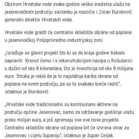
Obzirom Hrvatske vode svake godine velika sredstva ulažu na
jasenovačkom području sastanku je nazočio i Zoran Đuroković
generalni direktor Hrvatskih voda.
Hrvatske vode gradit će centralno skladište obrane od poplava
u jasenovačkoj Poljoprivredno-industrijskoj zoni.
„Izrađuje se glavni projekt što bi se do kraja godine trebalo
napraviti. Krenut ćemo i s rekonstrukcijom nasipa u Košutarici
u dužini od oko 8 kilometara, što je investicija od oko 8 milijuna
eura. Struka je rekla da je to najslabija karika obrane od
poplava na ovom području, pa se to svakako kreće raditi“,
istaknuo je Đuroković.
„Hrvatske vode tradicionalno su kontinuirano aktivne na
području općine Jasenovac, samo za održavanje godišnje ulažu
preko milijun eura, a još spremaju sve ove nove projekte.
Centralno skladište obrane od poplava bit će izvrsna stvar za
Jasenovac i cijelu županiju“, istaknuo je župan Celjak.