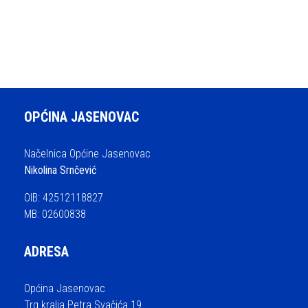
OPĆINA JASENOVAC
Načelnica Općine Jasenovac
Nikolina Srnčević
OIB: 42512118827
MB: 02600838
ADRESA
Općina Jasenovac
Trg kralja Petra Svačića 19