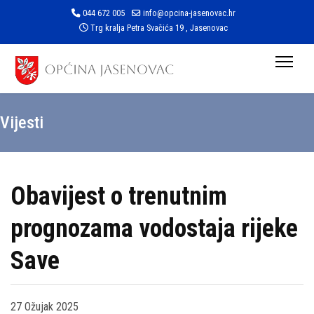
044 672 005
info@opcina-jasenovac.hr
Trg kralja Petra Svačića 19 , Jasenovac
Vijesti
Obavijest o trenutnim
prognozama vodostaja rijeke
Save
27 Ožujak 2025