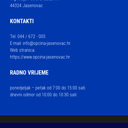
44324 Jasenovac
KONTAKTI
Tel: 044 / 672 - 005
E-mail:
info@opcina-jasenovac.hr
Web stranica:
https://www.opcina-jasenovac.hr
RADNO VRIJEME
ponedjeljak – petak od 7:00 do 15:00 sati
dnevni odmor od 10:00 do 10:30 sati
© 2026 Općina Jasenovac - sva prava pridržana / Izrada i održavanje