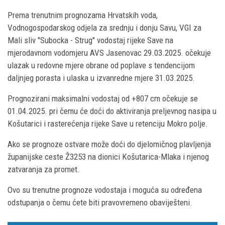
Prema trenutnim prognozama Hrvatskih voda,
Vodnogospodarskog odjela za srednju i donju Savu, VGI za
Mali sliv "Subocka - Strug" vodostaj rijeke Save na
mjerodavnom vodomjeru AVS Jasenovac 29.03.2025. očekuje
ulazak u redovne mjere obrane od poplave s tendencijom
daljnjeg porasta i ulaska u izvanredne mjere 31.03.2025.
Prognozirani maksimalni vodostaj od +807 cm očekuje se
01.04.2025. pri čemu će doći do aktiviranja preljevnog nasipa u
Košutarici i rasterećenja rijeke Save u retenciju Mokro polje.
Ako se prognoze ostvare može doći do djelomičnog plavljenja
županijske ceste Ž3253 na dionici Košutarica-Mlaka i njenog
zatvaranja za promet.
Ovo su trenutne prognoze vodostaja i moguća su određena
odstupanja o čemu ćete biti pravovremeno obaviješteni.