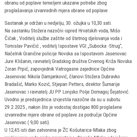
obranu od poplave temeljem ukazane potrebe zbog
proglašavanja izvanrednih mjera obrane od poplave
Sastanak je održan u nedjelju, 30. ožujka u 10,30 sati.
Na sastanku Stožera nazočni ispred Hrvatskih voda; Mišo
Čičak , Voditelj službe zaštite od štetnog djelovanja voda i
Tomislav Pavičić , voditelj Ispostave VGI „Subocka -Strug“,
Načelnik Granične policije Novska sa Ispostavom Jasenovac
Jure Klišanin, ravnatelj Gradskog društva Crvenog Križa Novska
Zoran Prpić, zapovjednik Vatrogasne zajednice Općine
Jasenovac Nikola Damjanković, članovi Stožera Dubravko
Bradašić, Marko Kozić, Stjepan Petters, direktor Šumarije
Jasenovac i ravnatelj JU PP Lonjsko Polje Domagoj Šejatović.
Uvodno je predsjednica izvjestila nazočne da su u subotu
29.2.2025., nakon što je vodostaj dostigao 800 proglašene
izvanredne mjere obrane od poplave za područje Općine
Jasenovac ( 9,00 sati).
U 12,45 isti dan zatvorena je ŽC Košutarica-Mlaka zbog