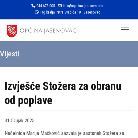
044 672 005
info@opcina-jasenovac.hr
Trg kralja Petra Svačića 19 , Jasenovac
Vijesti
Izvješće Stožera za obranu
od poplave
31 Ožujak 2025
Načelnica Marija Mačković sazvala je sastanak Stožera za