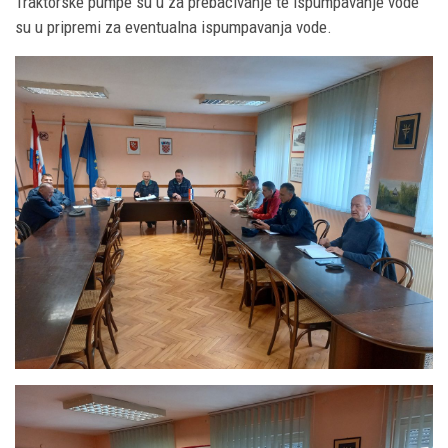
Traktorske pumpe su u za prebacivanje te ispumpavanje vode
su u pripremi za eventualna ispumpavanja vode.