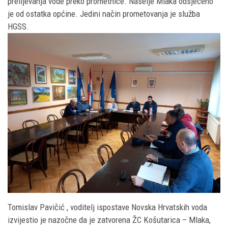
prelijevanja vode preko prometnice. Naselje Mlaka odsječeno
je od ostatka općine. Jedini način prometovanja je služba
HGSS.
Tomislav Pavičić , voditelj ispostave Novska Hrvatskih voda
izvijestio je nazočne da je zatvorena ŽC Košutarica – Mlaka,