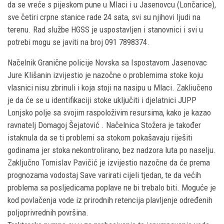
da se vreće s pijeskom pune u Mlaci i u Jasenovcu (Lončarice),
sve četiri crpne stanice rade 24 sata, svi su njihovi ljudi na
terenu. Rad službe HGSS je uspostavljen i stanovnici i svi u
potrebi mogu se javiti na broj 091 7898374.
Načelnik Granične policije Novska sa Ispostavom Jasenovac
Jure Klišanin izvijestio je nazočne o problemima stoke koju
vlasnici nisu zbrinuli i koja stoji na nasipu u Mlaci. Zakliučeno
je da će se u identifikaciji stoke uključiti i djelatnici JUPP
Lonjsko polje sa svojim raspoloživim resursima, kako je kazao
ravnatelj Domagoj Šejatović . Načelnica Stožera je također
istaknula da se ti problemi sa stokom pokašavaju riješiti
godinama jer stoka nekontrolirano, bez nadzora luta po naselju.
Zaključno Tomislav Pavičić je izvijestio nazočne da će prema
prognozama vodostaj Save varirati cijeli tjedan, te da većih
problema sa posljedicama poplave ne bi trebalo biti. Moguće je
kod povlačenja vode iz prirodnih retencija plavljenje određenih
poljoprivrednih površina.