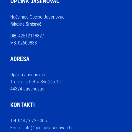
OPĆINA JASENOVAC
Načelnica Općine Jasenovac
Nikolina Srnčević
OIB: 42512118827
MB: 02600838
ADRESA
Općina Jasenovac
Trg kralja Petra Svačića 19
44324 Jasenovac
KONTAKTI
Tel: 044 / 672 - 005
E-mail:
info@opcina-jasenovac.hr